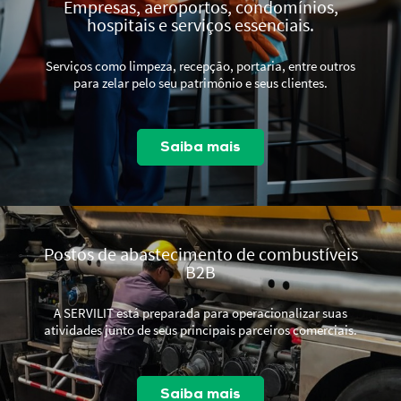
Empresas, aeroportos, condomínios,
hospitais e serviços essenciais.
Serviços como limpeza, recepção, portaria, entre outros
para zelar pelo seu patrimônio e seus clientes.
Saiba mais
Postos de abastecimento de combustíveis
B2B
A SERVILIT está preparada para operacionalizar suas
atividades junto de seus principais parceiros comerciais.
Saiba mais