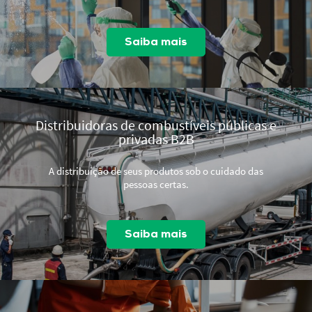
Saiba mais
Distribuidoras de combustíveis públicas e
privadas B2B
A distribuição de seus produtos sob o cuidado das
pessoas certas.
Saiba mais