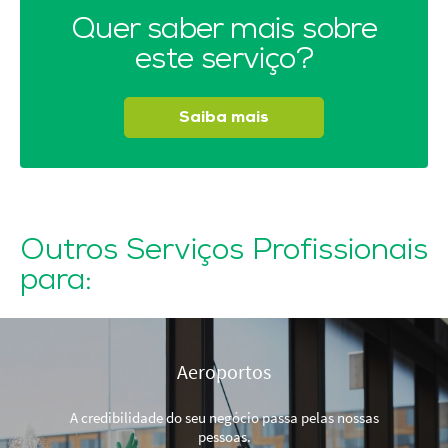
Quer saber mais sobre
este serviço?
Saiba mais
Outros Serviços Profissionais
para:
Aeroportos
A credibilidade do seu negócio passa pelas nossas
pessoas.