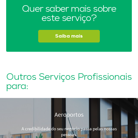
Quer saber mais sobre
este serviço?
Saiba mais
Outros Serviços Profissionais
para:
Aeroportos
A credibilidade do seu negócio passa pelas nossas
pessoas.