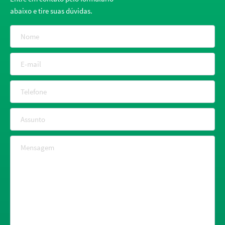
abaixo e tire suas dúvidas.
Nome
E-mail
Telefone
Assunto
Mensagem