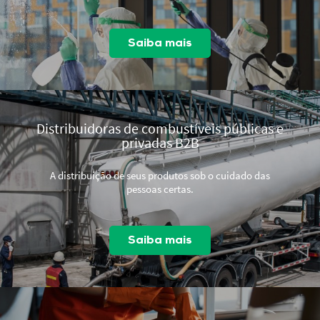
Saiba mais
Distribuidoras de combustíveis públicas e
privadas B2B
A distribuição de seus produtos sob o cuidado das
pessoas certas.
Saiba mais