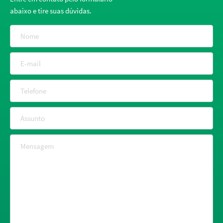
abaixo e tire suas dúvidas.
Nome
E-mail
Telefone
Assunto
Mensagem