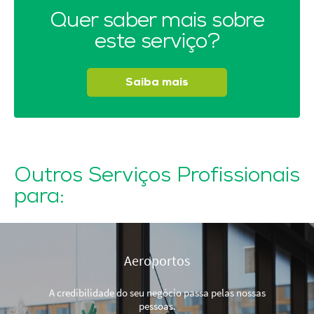
Quer saber mais sobre
este serviço?
Saiba mais
Outros Serviços Profissionais
para:
Aeroportos
A credibilidade do seu negócio passa pelas nossas
pessoas.