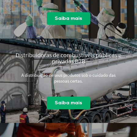
Saiba mais
Distribuidoras de combustíveis públicas e
privadas B2B
A distribuição de seus produtos sob o cuidado das
pessoas certas.
Saiba mais