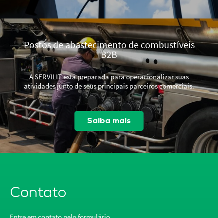
Postos de abastecimento de combustíveis
B2B
A SERVILIT está preparada para operacionalizar suas
atividades junto de seus principais parceiros comerciais.
Saiba mais
Contato
Entre em contato pelo formulário