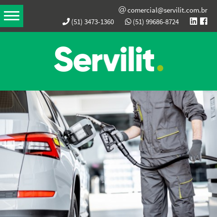
comercial@servilit.com.br
(51) 3473-1360
(51) 99686-8724